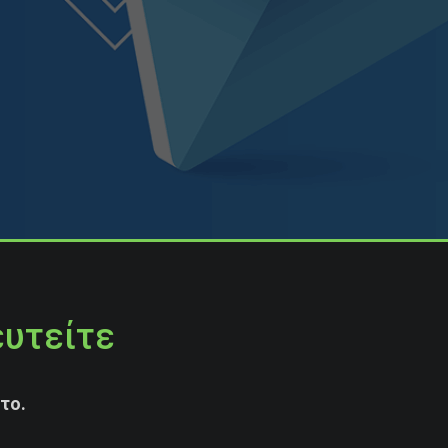
ευτείτε
το.