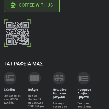
COFFEE WITH US
ΤΑ ΓΡΑΦΕΙΑ ΜΑΣ
Ελλάδα
Βέλγιο
Ηνωμένο
Ηνωμένα
Βασίλειο
Αραβικά
Ευημέρου 14
Rue de
(Αγγλία)
Εμιράτα
Kως 85300
Sables 12
Ελλάδα
Βρυξέλλες
Σύντομα
Σύντομα
1000 Βέλγιο
κοντά σας
κοντά σας