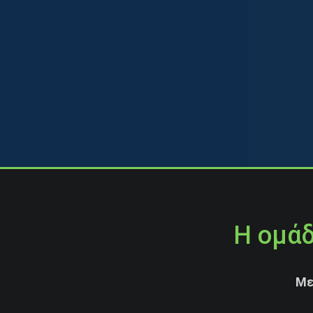
Η ομάδ
Με